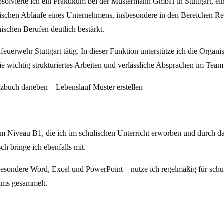
olvierte ich ein Praktikum bei der Mustermann GmbH in Stuttgart, ei
männischen Abläufe eines Unternehmens, insbesondere in den Bereichen
schen Berufen deutlich bestärkt.
euerwehr Stuttgart tätig. In dieser Funktion unterstütze ich die Organi
e wichtig strukturiertes Arbeiten und verlässliche Absprachen im Team
em Niveau B1, die ich im schulischen Unterricht erworben und durch d
h bringe ich ebenfalls mit.
sondere Word, Excel und PowerPoint – nutze ich regelmäßig für schuli
ams gesammelt.