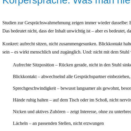
Körpersprache: Was man nie 
Studien zur Gesprächswahrnehmung zeigen immer wieder dasselbe: Ein 
Das bedeutet nicht, dass der Inhalt unwichtig ist – aber es bedeutet,
Konkret: aufrecht sitzen, nicht zusammengesunken. Blickkontakt halt
sein – es wirkt menschlich und zugänglich. Und: nicht mit dem Stuhl 
Aufrechte Sitzposition – Rücken gerade, nicht in den Stuhl sink
Blickkontakt – abwechselnd alle Gesprächspartner einbeziehen, n
Sprechgeschwindigkeit – bewusst langsamer als gewohnt, beson
Hände ruhig halten – auf dem Tisch oder im Schoß, nicht nerv
Nicken und aktives Zuhören – zeigt Interesse, ohne zu unterbre
Lächeln – an passenden Stellen, nicht erzwungen