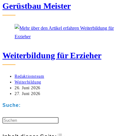
Gerüstbau Meister
Weiterbildung für Erzieher
Beitrags-
Redaktionsteam
Autor:
Beitrags-
Weiterbildung
Kategorie:
Beitrag
26. Juni 2026
veröffentlicht:
Beitrag
27. Juni 2026
zuletzt
geändert
Suche:
am:
Press
Escape
Toggle Table of Content